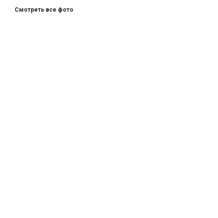
Смотреть все фото
ДОБРО ПОЖАЛОВАТЬ
В НАШ ЗООПАРК
426033, Удмуртская Республика,
г. Ижевск, ул.Кирова, 8
Заказ экскурсий: 8 (3412) 59-60-
98