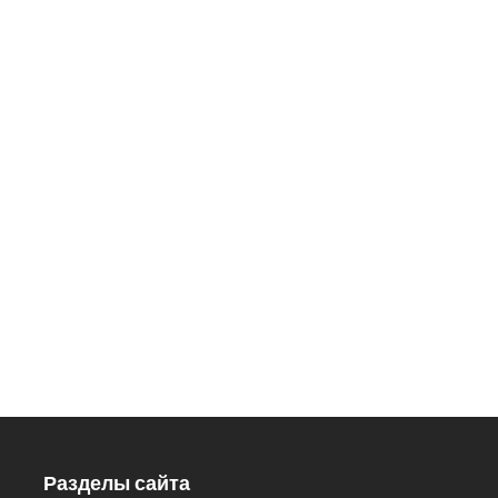
ДОБРО ПОЖАЛОВАТЬ
В НАШ ЗООПАРК
426033, Удмуртская Республика,
г. Ижевск, ул.Кирова, 8
Заказ экскурсий: 8 (3412) 59-60-
98
Кассы.: 8 (3412) 59-60-62
Разделы сайта