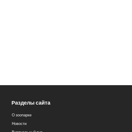
426033, Удмуртская Республика,
г. Ижевск, ул.Кирова, 8
Заказ экскурсий: 8 (3412) 59-60-
98
Кассы.: 8 (3412) 59-60-62
Разделы сайта
О зоопарке
Новости