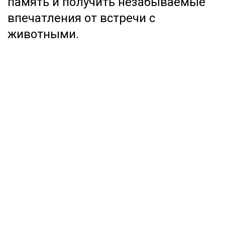
память и получить незабываемые
впечатления от встречи с
животными.
ДОБРО ПОЖАЛОВАТЬ
В НАШ ЗООПАРК
426033, Удмуртская Республика, г.
Ижевск, ул.Кирова, 8