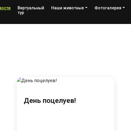
вости
Виртуальный
Наши животные
Фотогалерея
тур
День поцелуев!