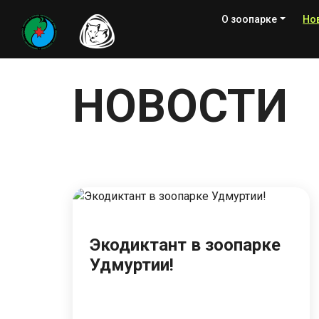
О зоопарке
Но
НОВОСТИ
Экодиктант в зоопарке
Удмуртии!