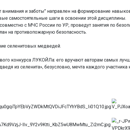
ет внимания и заботы" направлен на формирование навыков
вые самостоятельные шаги в освоении этой дисциплины.
совместно с МЧС России по УР, проведут занятия по безопа
елан на противопожарную безопасность.
ение селенитовых медведей.
ого конкурса ЛУКОЙЛа: его вручают авторам самых лучших
едя из селенита», безусловно, мечта каждого участника 