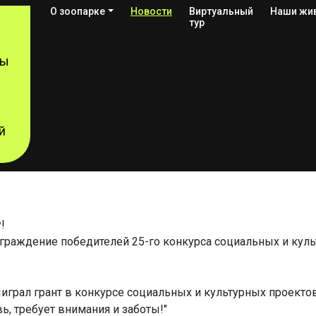
О зоопарке
Новости
Виртуальный
Наши жи
тур
сы
 ПОБЕДА и "Ме
й
граждение победителей 25-го конкурса социальных и кул
играл грант в конкурсе социальных и культурных проекто
ь, требует внимания и заботы!"