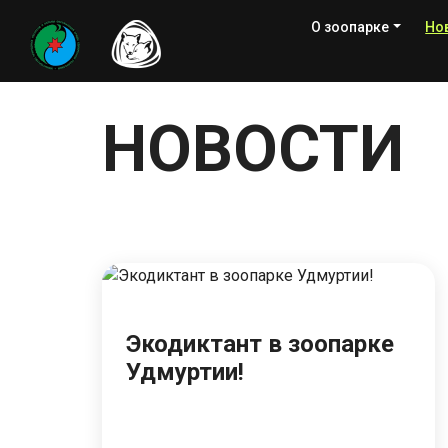
О зоопарке
Но
НОВОСТИ
Экодиктант в зоопарке
Удмуртии!