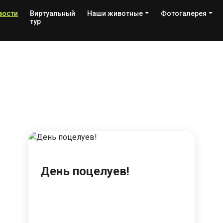
вости
Виртуальный
Наши животные
Фотогалерея
тур
День поцелуев!