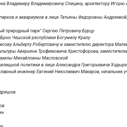
рка Владимиру Владимировичу Спицину, архитектору Игорю А
опарков и аквариумов в лице Татьяны Федоровны Андреево
ный природный парк" Сергею Петровичу Бурцу
г. Брно Чешской республики Богумилу Кралу
рисову Альберту Робертовичу и заместителю директора Мале
 культуры Аверьяна Трофимовича Христофорова, заместите
дмилы Михайловны Масловской
 жилищной политики в лице Александра Григорьевича Ходыре
 главный инженер Евгений Николаевич Макаров, начальник у
удряшов
ков
ин
ин