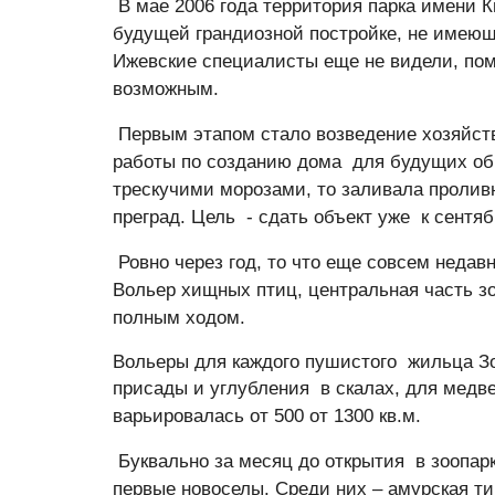
В мае 2006 года территория парка имени К
будущей грандиозной постройке, не имеющ
Ижевские специалисты еще не видели, пом
возможным.
Первым этапом стало возведение хозяйств
работы по созданию дома для будущих обит
трескучими морозами, то заливала пролив
преград. Цель - сдать объект уже к сентяб
Ровно через год, то что еще совсем неда
Вольер хищных птиц, центральная часть з
полным ходом.
Вольеры для каждого пушистого жильца Зо
присады и углубления в скалах, для медв
варьировалась от 500 от 1300 кв.м.
Буквально за месяц до открытия в зоопар
первые новоселы. Среди них – амурская т