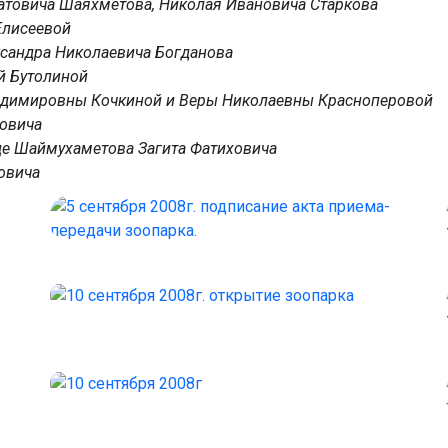
атовича Шаяхметова, Николая Ивановича Старкова
Елисеевой
ксандра Николаевича Богданова
й Бутолиной
Владимировны Кочкиной и Веры Николаевны Красноперовой
ровича
ице Шаймухаметова Загита Фатиховича
овича