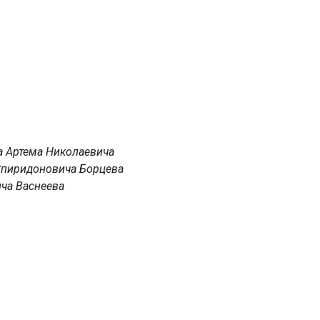
а Артема Николаевича
 Спиридоновича Борцева
ча Васнеева