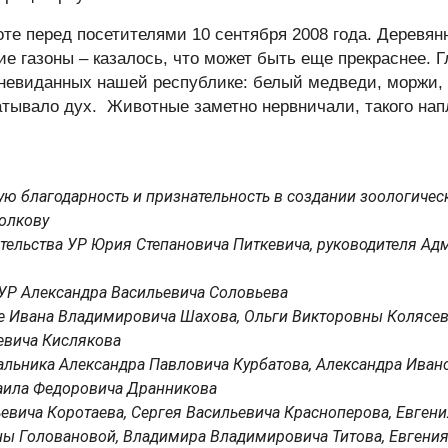
оте перед посетителями 10 сентября 2008 года. Деревя
ие газоны – казалось, что может быть еще прекраснее.
е невиданных нашей республике: белый медведи, моржи, 
атывало дух.
Животные заметно нервничали, такого нап
ю благодарность и признательность в создании зоологическ
Волкову
ительства УР Юрия Степановича Питкевича, руководителя А
а УР Александра Васильевича Соловьева
ице Ивана Владимировича Шахова, Ольги Викторовны Колясе
евича Кислякова
альника Александра Павловича Курбатова, Александра Иван
аила Федоровича Дранникова
ьевича Коротаева, Сергея Васильевича Красноперова, Евген
ны Головановой, Владимира Владимировича Титова, Евгени