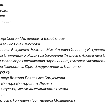
шин
Сафин
иев
Власов
лице Сергея Михайловича Балобанова
ра Касимовича Шакирова
геевича Вакуленко, Николая Михайловича Иванова, Котушков
ча Стрелецкого, Рудольфа Закиевича Фазлеева, Александра
 Владимира Николаевича Ворончихина, Николая Михайлови
ла Газисовича, Юрия Владимировича Ковязина
нукяна
 лице Виктора Павловича Самуськова
е Виктора Викторовича Лысань
а Юсупова, Игоря Анатольевича Обухова
ева
Галеева, Геннадия Леонидовича Мельникова