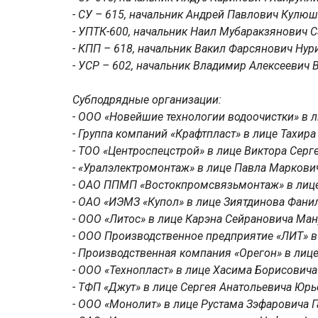
- СУ – 615, начальник Андрей Павлович Кулю
- УПТК-600, начальник Наил Мубаракзянович 
- КПП – 618, начальник Вакил Фарсянович Нур
- УСР – 602, начальник Владимир Алексеевич 
Субподрядные организации:
- ООО «Новейшие технологии водоочистки» в 
- Группа компаний «Крафтпласт» в лице Тахи
- ТОО «Центроспецстрой» в лице Виктора Сер
- «Уралэлектромонтаж» в лице Павла Маркови
- ОАО ППМП «Востокпромсвязьмонтаж» в лице
- ОАО «ИЭМЗ «Купол» в лице Зиятдинова Фани
- ООО «Литос» в лице Карэна Сейрановича Ма
- ООО Производственное предприятие «ЛИТ» в
- Производственная компания «Орегон» в лиц
- ООО «Технопласт» в лице Хасима Борисович
- ТФП «Джут» в лице Сергея Анатольевича Юрь
- ООО «Монолит» в лице Рустама Зэфаровича 