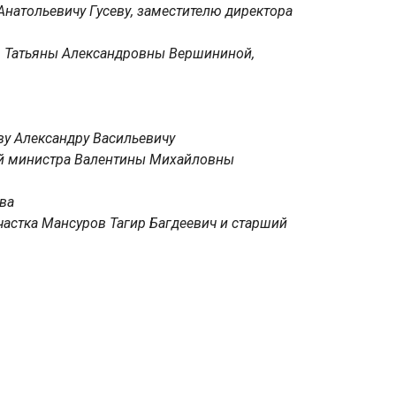
натольевичу Гусеву, заместителю директора
й, Татьяны Александровны Вершининой,
ву Александру Васильевичу
лей министра Валентины Михайловны
ва
частка Мансуров Тагир Багдеевич и старший