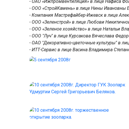
- ОАО «Ижпромвентиляция» в лице Нафиса Фо
- ООО «СтройКамень» в лице Нины Ивановны 
- Компания Мастрефайбер-Ижевск в лице Але
- ООО «Зеленстрой» в лице Любови Никитично
- ООО «Зеленое хозяйство» в лице Натальи 
- ООО "Луч" в лице Курсакова Вячеслава Федо
- ОАО "Декоративно-цветочные культуры" в л
- ИТТ-Сервис в лице Васина Владимира Степан