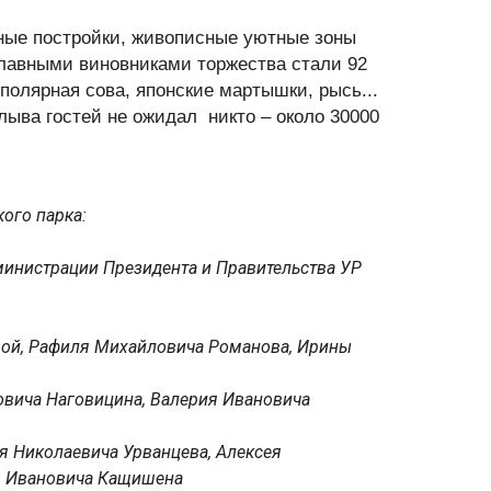
нные постройки, живописные уютные зоны
 Главными виновниками торжества стали 92
полярная сова, японские мартышки, рысь...
лыва гостей не ожидал
никто – около 30000
ого парка:
дминистрации Президента и Правительства УР
вой, Рафиля Михайловича Романова, Ирины
овича Наговицина, Валерия Ивановича
ия Николаевича Урванцева, Алексея
я Ивановича Кащишена