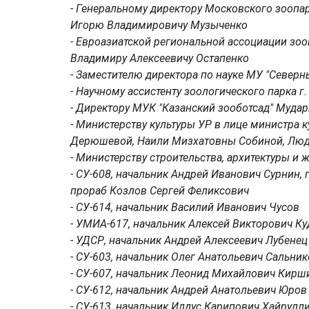
- Генеральному директору Московского зоопа
Игорю Владимировичу Музыченко
- Евроазиатской региональной ассоциации зо
Владимиру Алексеевичу Остапенко
- Заместителю директора по науке МУ "Север
- Научному ассистенту зоологического парка 
- Директору МУК "Казанский зооботсад" Муда
- Министерству культуры УР в лице министра
Дерюшевой, Наили Мизхатовны Собиной, Лю
- Министерству строительства, архитектуры и
- СУ-608, начальник Андрей Иванович Сурнин,
прораб Козлов Сергей Феликсович
- СУ-614, начальник Василий Иванович Чусов
- УМИА-617, начальник Алексей Викторович К
- УДСР, начальник Андрей Алексеевич Лубенец
- СУ-603, начальник Олег Анатольевич Сальни
- СУ-607, начальник Леонид Михайлович Кирш
- СУ-612, начальник Андрей Анатольевич Юров
- СУ-613, начальник Илдус Карипович Хайрулл