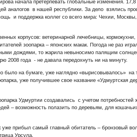
ирова начала претерпевать глобальные изменения. 17,8 
ей аналогов в нашей республики. За дело взялись про
ощь и поддержка коллег со всего мира: Чехии, Москвы,
енных корпусов: ветеринарной лечебницы, кормокухни,
ателей зоопарка – японских макак. Погода не раз играл
ными дождями, то жарила невыносимо палящим солнцем
рю 2008 года - не давала передохнуть ни на минуту.
вно было на бумаге, уже наглядно «вырисовывалось» на
оопарка, уже получившее свое название «Удмуртская де
опарка Удмуртии создавались с учетом потребностей ж
едей – возможность полазить по деревьям, для кошачьи
к уже прибыл самый главный обитатель – бронзовый вол
игрица Урсула.