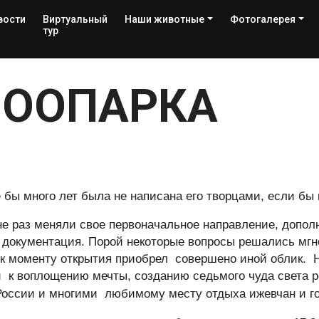
вости
Виртуальный
Наши животные
Фотогалерея
тур
ЗООПАРКА
бы много лет была не написана его творцами, если бы
не раз меняли свое первоначальное направление, допо
 документация. Порой некоторые вопросы решались мгн
 моменту открытия приобрел совершено иной облик. Н
и к воплощению мечты, созданию седьмого чуда света р
России и многими любимому месту отдыха ижевчан и г