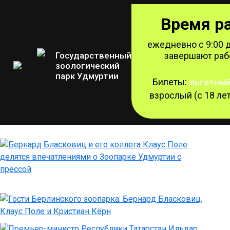
Время р
ежедневно с 9:00 д
Государственный
завершают рабо
зоологический
Режим работы
парк Удмуртии
Наши гости
Билеты:
льготны
взрослый (с 18 лет