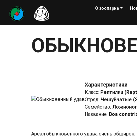
О зоопарке
Но
ОБЫКНОВЕ
Характеристики
Класс
:
Рептилии (Repti
Отряд
:
Чешуйчатые (
Семейство
:
Ложноноги
Название
:
Boa constri
Ареал обыкновенного удава очень обширен. 