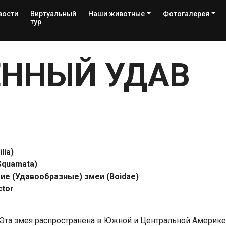
вости
Виртуальный
Наши животные
Фотогалерея
тур
ННЫЙ УДАВ
lia)
Squamata)
е (Удавообразные) змеи (Boidae)
ctor
Эта змея распространена в Южной и Центральной Америке 