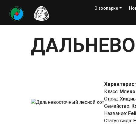
О зоопарке
Но
ДАЛЬНЕВО
Характерис
Класс
:
Млеко
Отряд
:
Хищные
Семейство
:
К
Название
:
Fel
Статус вида
: