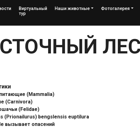
вости
Виртуальный
Наши животные
Фотогалерея
тур
СТОЧНЫЙ ЛЕС
тики
питающие (Mammalia)
 (Carnivora)
ошачьи (Felidae)
is (Prionailurus) bengslensis euptilura
Не вызывает опасений