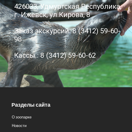
426033, Удмуртская Республика,
г. Ижевск, ул.Кирова, 8
Заказ экскурсий: 8 (3412) 59-60-
98
Кассы.: 8 (3412) 59-60-62
Разделы сайта
О зоопарке
Новости