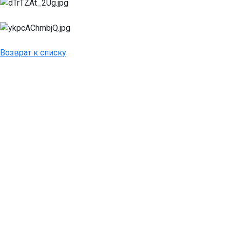
Возврат к списку
ДОБРО ПОЖАЛОВАТЬ
В НАШ ЗООПАРК
426033, Удмуртская Республика, г.
Ижевск, ул.Кирова, 8