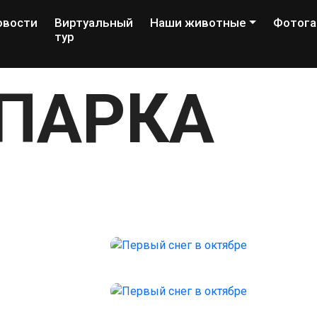
овости
Виртуальный
Наши животные
Фотога
тур
ПАРКА