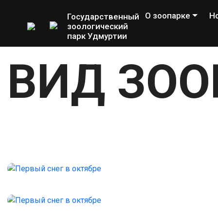
О зоопарке
Н
Государственный
зоологический
парк Удмуртии
ВИД ЗОО