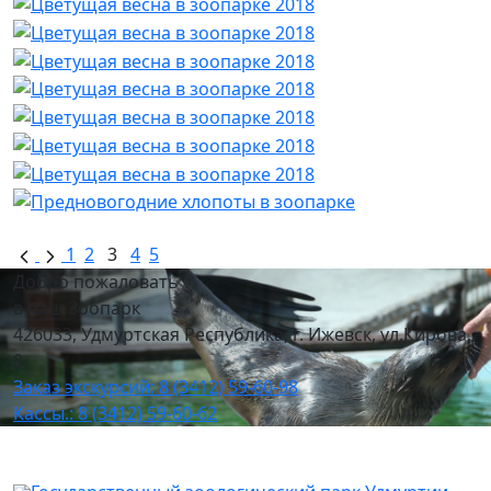
1
2
3
4
5
Добро пожаловать
в наш Зоопарк
426033, Удмуртская Республика, г. Ижевск, ул.Кирова,
8
Заказ экскурсий: 8 (3412) 59-60-98
Кассы.: 8 (3412) 59-60-62