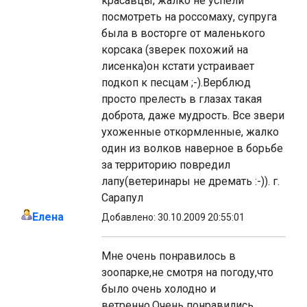
красавцы, жалко не успели
посмотреть на россомаху, супруга
была в восторге от маленького
корсака (зверек похожий на
лисенка)он кстати устраивает
подкоп к песцам ;-).Верблюд
просто прелесть в глазах такая
доброта, даже мудрость. Все звери
ухоженные откормленные, жалко
один из волков наверное в борьбе
за территорию повредил
лапу(ветеринары не дремать :-)). г.
Сарапул
Елена
Добавлено: 30.10.2009 20:55:01
Мне очень понравилось в
зоопарке,не смотря на погоду,что
было очень холодно и
ветренно.Очень понравились