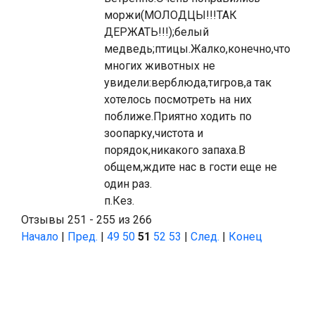
моржи(МОЛОДЦЫ!!!ТАК
ДЕРЖАТЬ!!!);белый
медведь;птицы.Жалко,конечно,что
многих животных не
увидели:верблюда,тигров,а так
хотелось посмотреть на них
поближе.Приятно ходить по
зоопарку,чистота и
порядок,никакого запаха.В
общем,ждите нас в гости еще не
один раз.
п.Кез.
Отзывы 251 - 255 из 266
Начало
|
Пред.
|
49
50
51
52
53
|
След.
|
Конец