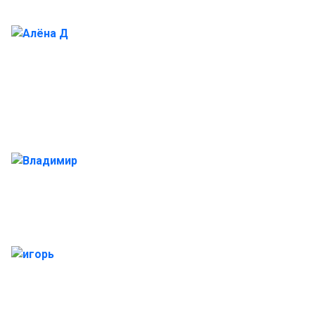
Алёна Д
Владимир
игорь