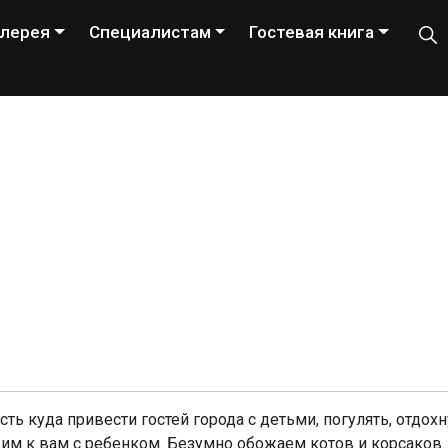
лерея
Специалистам
Гостевая книга
ть куда привести гостей города с детьми, погулять, отдохн
м к вам с ребенком. Безумно обожаем котов и корсаков. П