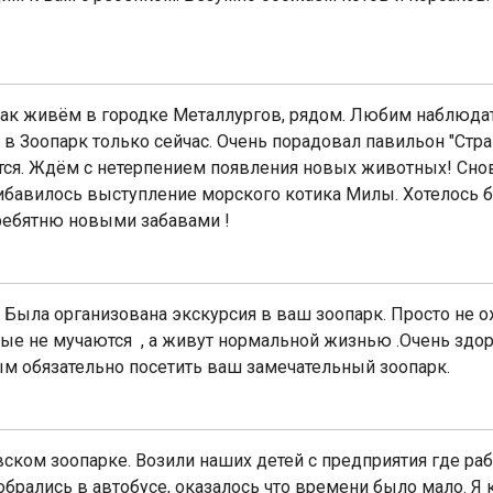
 как живём в городке Металлургов, рядом. Любим наблюда
 в Зоопарк только сейчас. Очень порадовал павильон "Стра
ется. Ждём с нетерпением появления новых животных! Сно
прибавилось выступление морского котика Милы. Хотелось
ребятню новыми забавами !
Была организована экскурсия в ваш зоопарк. Просто не о
тные не мучаются , а живут нормальной жизнью .Очень здо
м обязательно посетить ваш замечательный зоопарк.
ском зоопарке. Возили наших детей с предприятия где раб
обрались в автобусе, оказалось что времени было мало. Я ка