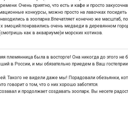
времени. Очень приятно, что есть и кафе и просто закусоч
мационные конкурсы, можно просто на лавочках посидеть о
в находились в зоопарке.Впечатляет конечно же масштаб, по
ых эмоций:понравились очень медведи в деревянном городк
смотришь как в аквариуме)и морских котиков.
я племянница была в восторге! Она никогда до этого не бы
ший в России, и мы обязательно приедем в Ваш гостеприи
й. Такого не видели даже мы! Порадовали обезьянки, ко
 говорит о том, что о них хорошо заботятся.
созавал и продолжает создавать зоопарк. Вы несете радос