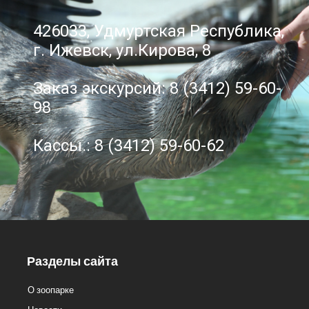
426033, Удмуртская Республика,
г. Ижевск, ул.Кирова, 8
Заказ экскурсий: 8 (3412) 59-60-
98
Кассы.: 8 (3412) 59-60-62
Разделы сайта
О зоопарке