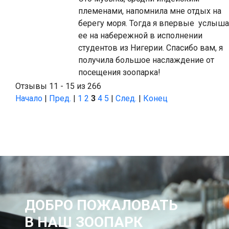
племенами, напомнила мне отдых на
берегу моря. Тогда я впервые услыш
ее на набережной в исполнении
студентов из Нигерии. Спасибо вам, я
получила большое наслаждение от
посещения зоопарка!
Отзывы 11 - 15 из 266
Начало
|
Пред.
|
1
2
3
4
5
|
След.
|
Конец
ДОБРО ПОЖАЛОВАТЬ
В НАШ ЗООПАРК