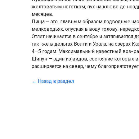
желтоватым ноготком, пух на клюве до ноздре
месяцев.
Пища – это главным образом подводные части
мелководьях, опуская в воду голову, нередк
Отлет начинается в сентябре и затягивается
так¬же в дельтах Волги и Урала, на озерах К
4—5 годам. Максимальный известный воз¬рас
Шипун — один из видов, состояние которых в
расширяется на север, чему благоприятствуе
← Назад в раздел