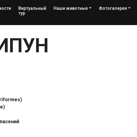
вости
Виртуальный
Наши животные
Фотогалерея
тур
ИПУН
riformes)
e)
пасений