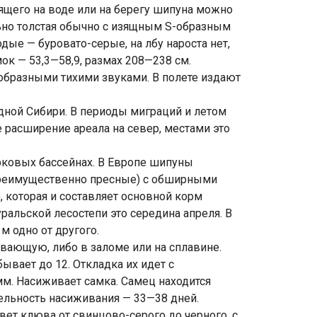
ящего на воде или на берегу шипуна можно
льно толстая обычно с изящным S-образным
ые — буровато-серые, на лбу нароста нет,
ок — 53,3—58,9, размах 208—238 см.
ообразными тихими звуками. В полете издают
адной Сибири. В периоды миграций и летом
е расширение ареала на север, местами это
ковых бассейнах. В Европе шипуны
(преимущественно пресные) с обширными
 которая и составляет основной корм
уральской лесостепи это середина апреля. В
 одно от другого.
лавающую, либо в заломе или на сплавине.
ывает до 12. Откладка их идет с
мм. Насиживает самка. Самец находится
тельность насиживания — 33—38 дней.
вет клюва от свинцово-серого до черного, с