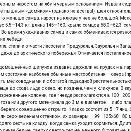
ерным наростом на лбу и черным основанием. Издали сид
не пышным «домиком» (однако не всегда!), шея относите
о меньше самца, нарост на клюве у нее не большой. Молод
 5,5—14,3 кг, длина 145—160, крыло самцов 58,0—62,3, сам
т. Во время ухаживания самец и самка обмениваются разн
ие лебеди.
пе, степи и отчасти лесостепи Предуралья, Зауралья и 3ап
и даже до арктического побережья. Отмечается постепенно
домашненных шипунов издавна держали на прудах и в пар
ком состоянии наиболее обычные местообитания — озера 
ь мелководными и с богатой подводной растительностью,
ще до схода льда с озер, но позднее, чем у кликунов. В за
зреженные колонии, где гнезда располагаются в 100—200 м
огоза или другого мате¬риала до 3 м в диаметре — либо п
берегах совершенно открыто. Кладка состоит из 5—7 яиц, б
 или серо-зеленым оттенком, их размеры — 99—125х68—80 
долго сесть на кладку, когда самка уходит кормиться. Дли
снизу белые, сверху светло-серые, немного буроватые; ц