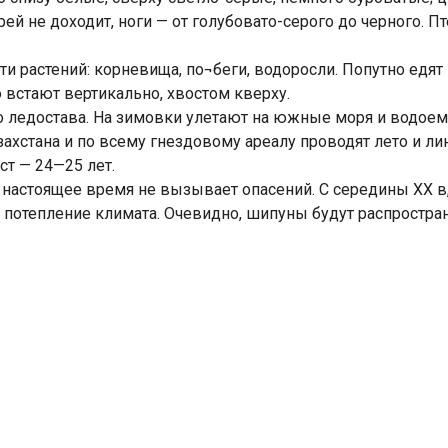
й не доходит, ноги — от голубовато-серого до черного. Пт
 растений: корневища, по¬беги, водоросли. Попутно едят
о встают вертикально, хвостом кверху.
 до ледостава. На зимовки улетают на южные моря и водоем
азахстана и по всему гнездовому ареалу проводят лето и 
т — 24—25 лет.
 настоящее время не вызывает опасений. С середины XX в, 
т потепление климата. Очевидно, шипуны будут распростран