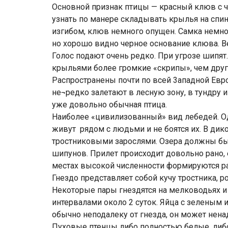
Основной признак птицы — красный клюв с ч
узнать по манере складывать крылья на спи
изгибом, клюв немного опущен. Самка немног
но хорошо видно черное основание клюва. Вес
Голос подают очень редко. При угрозе шипя
крыльями более громкие «скрипы», чем друг
Распространены почти по всей 3ападной Евро
не¬редко залетают в лесную зону, в тундру 
уже довольно обычная птица.
Наиболее «цивилизованный» вид лебедей. О
живут рядом с людьми и не боятся их. В ди
тростниковыми зарослями. Озера должны быт
шипунов. Прилет происходит довольно рано, е
местах высокой численности формируются ра
Гнездо представляет собой кучу тростника, р
Некоторые пары гнездятся на мелководьях и 
интервалами около 2 суток. Яйца с зеленым
обычно неподалеку от гнезда, он может нена
Пуховые птенцы либо полностью белые, либо 