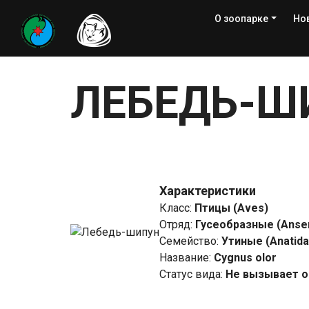
О зоопарке
Но
ЛЕБЕДЬ-Ш
Характеристики
Класс
:
Птицы (Aves)
Отряд
:
Гусеобразные (Anse
Семейство
:
Утиные (Anatida
Название
:
Cygnus olor
Статус вида
:
Не вызывает о