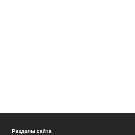
ДОБРО ПОЖАЛОВАТЬ
В НАШ ЗООПАРК
426033, Удмуртская Республика,
г. Ижевск, ул.Кирова, 8
Заказ экскурсий: 8 (3412) 59-60-
98
Кассы.: 8 (3412) 59-60-62
Разделы сайта