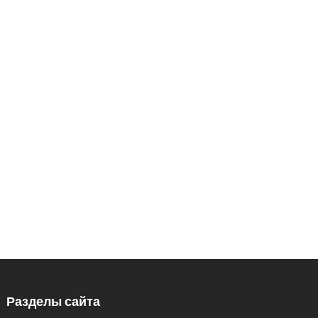
ДОБРО ПОЖАЛОВАТЬ
В НАШ ЗООПАРК
426033, Удмуртская Республика, г.
Ижевск, ул.Кирова, 8
Заказ экскурсий: 8 (3412) 59-60-98
Кассы.: 8 (3412) 59-60-62
Разделы сайта