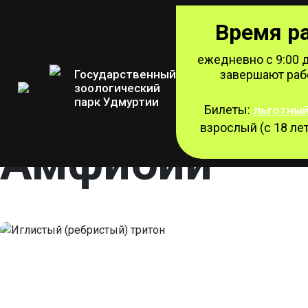
Время р
ежедневно с 9:00 д
Государственный
завершают рабо
зоологический
Режим работы
парк Удмуртии
Наши животные
Билеты:
льготны
взрослый (с 18 лет
Амфибии